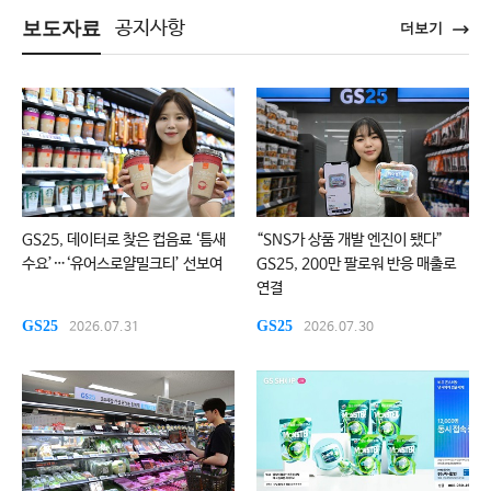
보도자료
공지사항
더보기
GS25, 데이터로 찾은 컵음료 ‘틈새
“SNS가 상품 개발 엔진이 됐다”
수요’…‘유어스로얄밀크티’ 선보여
GS25, 200만 팔로워 반응 매출로
연결
GS25
GS25
2026.07.31
2026.07.30