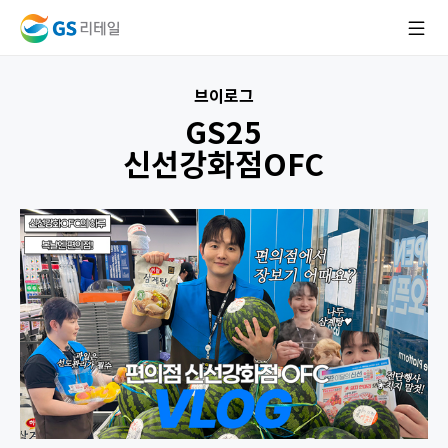
브이로그
GS25
신선강화점OFC