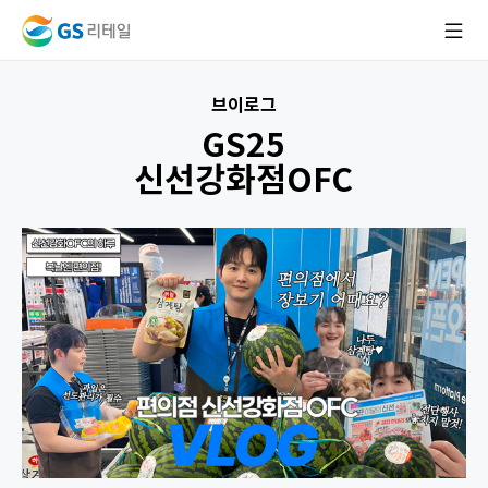
브이로그
GS25
신선강화점OFC