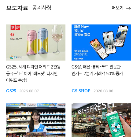
보도자료
공지사항
더보기
GS25, 세계 디자인 어워드 2관왕
GS샵, 패션·뷰티·푸드 전문관
등극…’iF’ 이어 ‘레드닷’ 디자인
인기… 2분기 거래액 50% 증가
어워드 수상!
GS25
GS SHOP
2026.08.07
2026.08.06